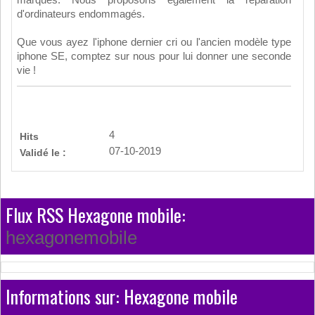
d'ordinateurs endommagés.
Que vous ayez l'iphone dernier cri ou l'ancien modèle type
iphone SE, comptez sur nous pour lui donner une seconde
vie !
4
Hits
07-10-2019
Validé le :
Flux RSS Hexagone mobile:
hexagonemobile
Informations sur: Hexagone mobile